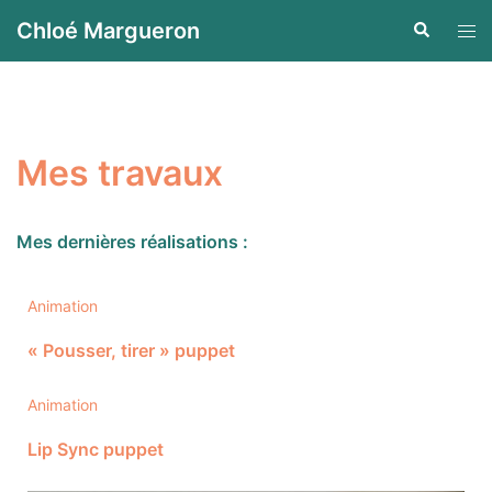
Aller
Chloé Margueron
Recherche
Ouvr
au
le
contenu
men
Mes travaux
Mes dernières réalisations :
Animation
« Pousser, tirer » puppet
Animation
Lip Sync puppet