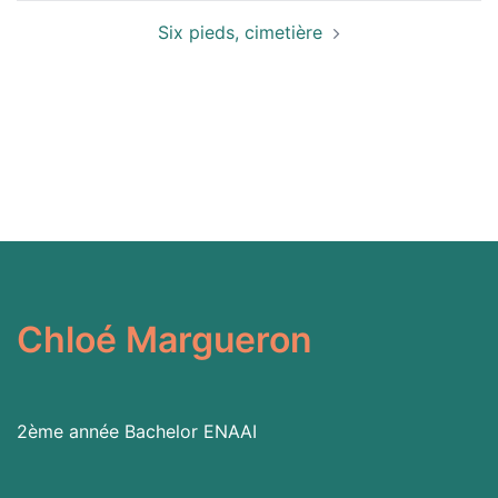
Six pieds, cimetière
Chloé Margueron
2ème année Bachelor
ENAAI