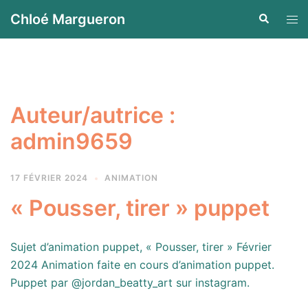
Aller
Chloé Margueron
Recherche
Ouvr
au
le
contenu
men
Auteur/autrice :
admin9659
17 FÉVRIER 2024
ANIMATION
« Pousser, tirer » puppet
Sujet d’animation puppet, « Pousser, tirer » Février
2024 Animation faite en cours d’animation puppet.
Puppet par @jordan_beatty_art sur instagram.