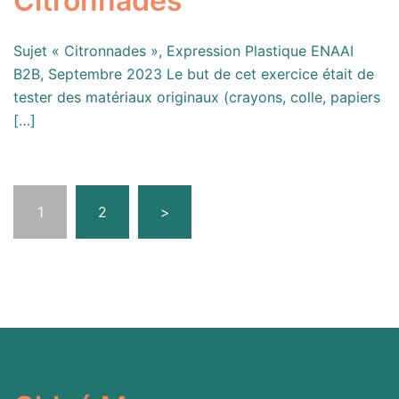
Citronnades
Sujet « Citronnades », Expression Plastique ENAAI
B2B, Septembre 2023 Le but de cet exercice était de
tester des matériaux originaux (crayons, colle, papiers
[…]
Pagination
1
2
>
des
publications