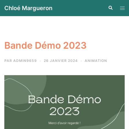
Aller
Chloé Margueron
Recherche
Ouvr
au
le
contenu
men
Bande Démo 2023
PAR
ADMIN9659
26 JANVIER 2024
ANIMATION